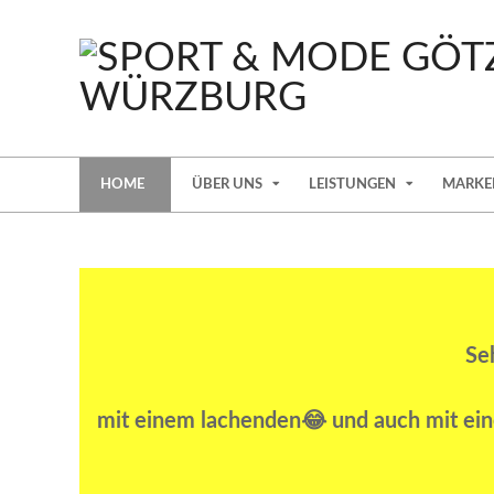
Skip
to
content
SPORT
UND
Secondary
HOME
ÜBER UNS
LEISTUNGEN
MARKE
Navigation
MODE
Menu
GOETZ
IN
WÜRZBURG
Se
mit einem lachenden😂 und auch mit ein