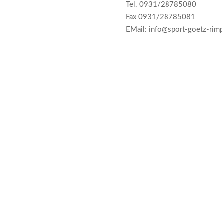
Tel. 0931/28785080
Fax 0931/28785081
EMail: info@sport-goetz-rimp